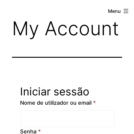
Saltar
Topogis
Menu
para
My Account
o
conteúdo
Iniciar sessão
Nome de utilizador ou email
*
Senha
*