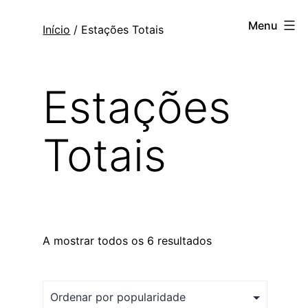
Saltar
Topogis
Menu
Início
/ Estações Totais
para
o
conteúdo
Estações
Totais
A mostrar todos os 6 resultados