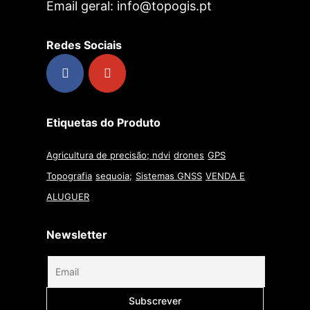
Email geral: info@topogis.pt
Redes Sociais
Etiquetas do Produto
Agricultura de precisão; ndvi
drones
GPS
Topografia
sequoia;
Sistemas GNSS
VENDA E
ALUGUER
Newsletter