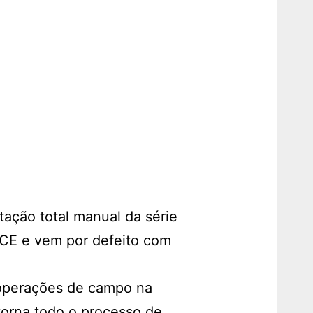
ação total manual da série
® CE e vem por defeito com
s operações de campo na
 torna todo o processo de