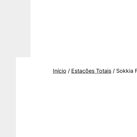
Saltar
para
o
conteúdo
Topogis
Início
/
Estações Totais
/ Sokkia 