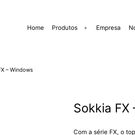
Home
Produtos
Empresa
No
Abrir
menu
FX – Windows
Sokkia FX
Com a série FX, o t