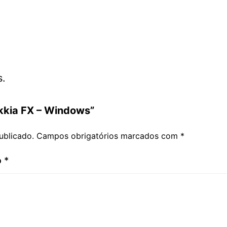
s.
okkia FX – Windows”
ublicado.
Campos obrigatórios marcados com
*
o
*