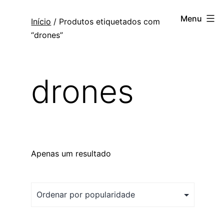
Saltar
Topogis
Menu
Início
/ Produtos etiquetados com
para
“drones”
o
conteúdo
drones
Apenas um resultado