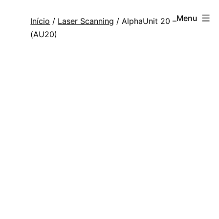
Saltar
Topogis
Menu
Início
/
Laser Scanning
/ AlphaUnit 20 –
para
(AU20)
o
conteúdo