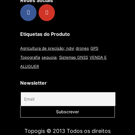
Redes Sociais
Etiquetas do Produto
Agricultura de precisão; ndvi
drones
GPS
Topografia
sequoia;
Sistemas GNSS
VENDA E
ALUGUER
Newsletter
Topogis © 2013 Todos os direitos