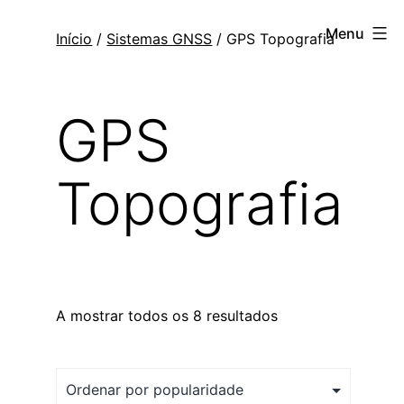
Saltar
Topogis
Menu
Início
/
Sistemas GNSS
/ GPS Topografia
para
o
conteúdo
GPS
Topografia
A mostrar todos os 8 resultados