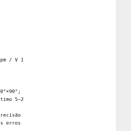
timo 5–20 m) 

recisão ±3 cm (2σ) com sinal GNSS. 
