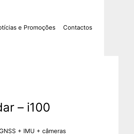
tícias e Promoções
Contactos
ar – i100
 (GNSS + IMU + câmeras