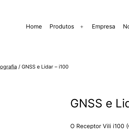
Home
Produtos
Empresa
No
Abrir
menu
ografia
/ GNSS e Lidar – i100
GNSS e Lid
O Receptor Vili i100