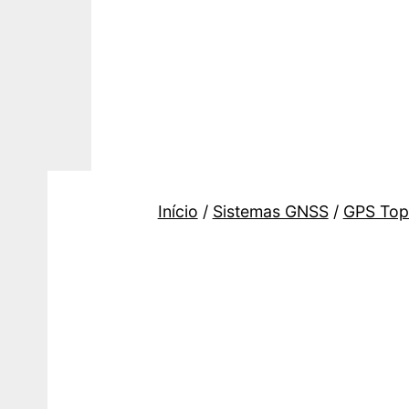
Saltar
para
o
conteúdo
Topogis
Início
/
Sistemas GNSS
/
GPS Top