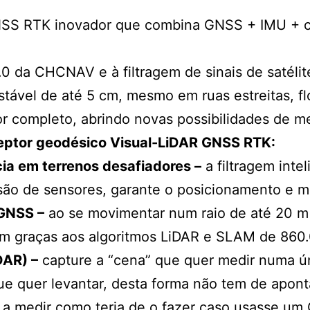
GNSS RTK inovador que combina GNSS + IMU + 
 da CHCNAV e à filtragem de sinais de satélite
ável de até 5 cm, mesmo em ruas estreitas, flor
 completo, abrindo novas possibilidades de m
ceptor geodésico Visual-LiDAR GNSS RTK:
ia em terrenos desafiadores –
a filtragem inte
ão de sensores, garante o posicionamento e m
 GNSS –
ao se movimentar num raio de até 20 m 
m graças aos algoritmos LiDAR e SLAM de 860.
DAR) –
capture a “cena” que quer medir numa ún
ue quer levantar, desta forma não tem de apont
 a medir como teria de o fazer caso usasse um