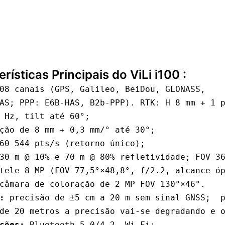
rísticas Principais do ViLi i100 :
08 canais (GPS, Galileo, BeiDou, GLONASS, 

 Hz, tilt até 60°; 

60 544 pts/s (retorno único); 

tele 8 MP (FOV 77,5°×48,8°, f/2.2, alcance óp
:
 precisão de ±5 cm a 20 m sem sinal GNSS;  p
ções:
 Bluetooth 5.0/4.2, Wi-Fi; 
