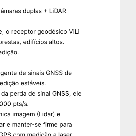
câmaras duplas + LiDAR
, o receptor geodésico ViLi
estas, edifícios altos.
edição.
ligente de sinais GNSS de
edição estáveis.
da perda de sinal GNSS, ele
000 pts/s.
ica imagem (Lidar) e
ar e manter-se firme para
 GPS com medição a laser.